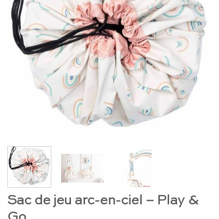
Sac de jeu arc-en-ciel – Play &
Go