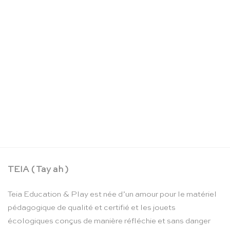
Poupée de tissu Les Parisiennes: Eglantine –
Moulin Roty
CHF
64.90
TEIA ( Tay ah )
Teia Education & Play est née d’un amour pour le matériel
pédagogique de qualité et certifié et les jouets
écologiques conçus de manière réfléchie et sans danger