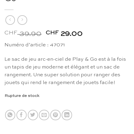
CHF
Le
CHF
Le
39.90
29.00
prix
prix
Numéro d’article : 47071
initial
actuel
était :
est :
Le sac de jeu arc-en-ciel de Play & Go est à la fois
CHF 39.90.
CHF 29.00.
un tapis de jeu moderne et élégant et un sac de
rangement. Une super solution pour ranger des
jouets qui rend le rangement de jouets facile!
Rupture de stock