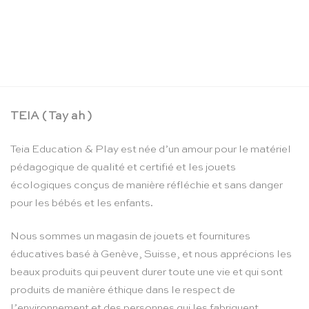
Figurines de la ferme TOOB – Safari Ltd
CHF
18.90
TEIA ( Tay ah )
Teia Education & Play est née d’un amour pour le matériel
pédagogique de qualité et certifié et les jouets
écologiques conçus de manière réfléchie et sans danger
pour les bébés et les enfants.
Nous sommes un magasin de jouets et fournitures
éducatives basé à Genève, Suisse, et nous apprécions les
beaux produits qui peuvent durer toute une vie et qui sont
produits de manière éthique dans le respect de
l’environnement et des personnes qui les fabriquent.