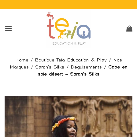
Passer
au
contenu
Home
/
Boutique Teia Education & Play
/
Nos
Marques
/
Sarah's Silks
/
Déguisements
/
Cape en
soie désert – Sarah’s Silks