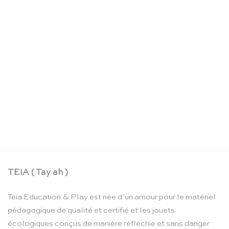
Valise dînette à thé – Moulin Roty
CHF
64.90
TEIA ( Tay ah )
Teia Education & Play est née d’un amour pour le matériel
pédagogique de qualité et certifié et les jouets
écologiques conçus de manière réfléchie et sans danger