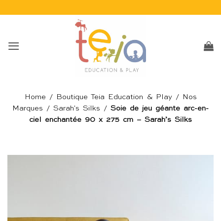
Passer
au
contenu
Home
/
Boutique Teia Education & Play
/
Nos
Marques
/
Sarah's Silks
/
Soie de jeu géante arc-en-
ciel enchantée 90 x 275 cm – Sarah’s Silks