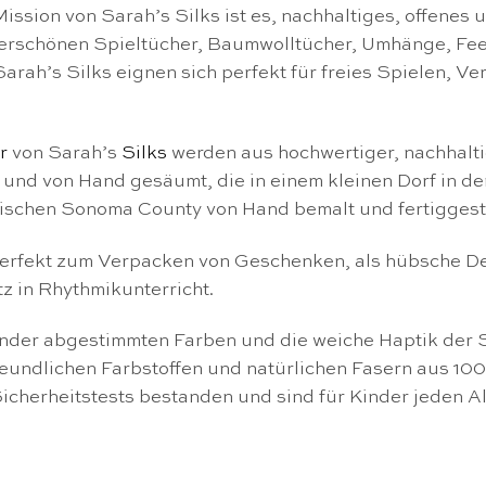
ssion von Sarah’s Silks ist es, nachhaltiges, offenes 
derschönen Spieltücher, Baumwolltücher, Umhänge, Feenk
arah’s Silks eignen sich perfekt für freies Spielen, V
r
von Sarah’s
Silks
werden aus hochwertiger, nachhalti
und von Hand gesäumt, die in einem kleinen Dorf in de
rnischen Sonoma County von Hand bemalt und fertiggeste
 perfekt zum Verpacken von Geschenken, als hübsche D
tz in Rhythmikunterricht.
nder abgestimmten Farben und die weiche Haptik der 
reundlichen Farbstoffen und natürlichen Fasern aus 1
cherheitstests bestanden und sind für Kinder jeden Al