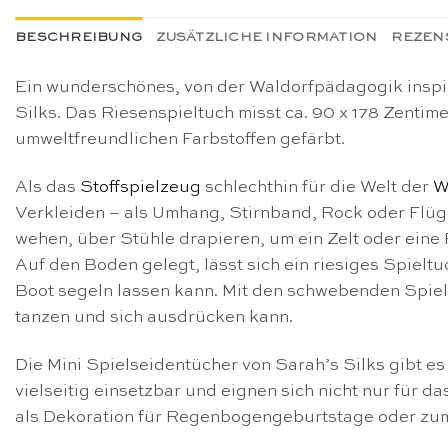
BESCHREIBUNG
ZUSÄTZLICHE INFORMATION
REZENS
Ein wunderschönes, von der Waldorfpädagogik inspir
Silks. Das Riesenspieltuch misst ca. 90 x 178 Zentim
umweltfreundlichen Farbstoffen gefärbt.
Als das
Stoffspielzeug
schlechthin für die Welt der
W
Verkleiden – als Umhang, Stirnband, Rock oder Flügel
wehen, über Stühle drapieren, um ein Zelt oder ein
Auf den Boden gelegt, lässt sich ein riesiges Spielt
Boot segeln lassen kann. Mit den schwebenden Spie
tanzen und sich ausdrücken kann.
Die Mini Spielseidentücher von Sarah’s Silks gibt e
vielseitig einsetzbar und eignen sich nicht nur für d
als Dekoration für Regenbogengeburtstage oder zu