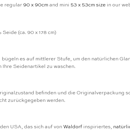
he regular
90 x 90cm
and mini
53 x 53cm size
in our we
Seide (ca. 90 x 178 cm)
 bügeln es auf mittlerer Stufe, um den natürlichen Gla
 Ihre Seidenartikel zu waschen.
riginalzustand befinden und die Originalverpackung s
icht zurückgegeben werden.
n den USA, das sich auf von
Waldorf
inspiriertes,
natürl