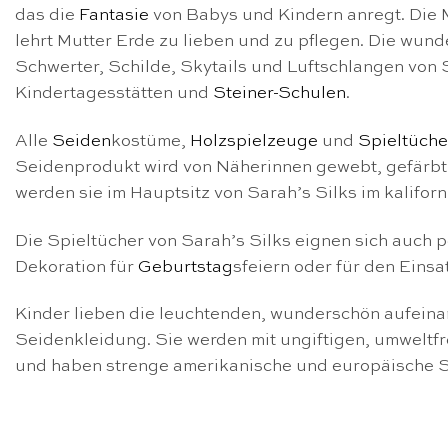
das die
Fantasie
von Babys und Kindern anregt. Die Mi
lehrt Mutter Erde zu lieben und zu pflegen. Die wun
Schwerter, Schilde, Skytails und Luftschlangen von S
Kindertagesstätten und
Steiner-Schulen
.
Alle
Seiden
kostüme,
Holzspielzeuge
und
Spieltüche
Seidenprodukt wird von Näherinnen gewebt, gefärbt 
werden sie im Hauptsitz von Sarah’s Silks im kalifo
Die Spieltücher von Sarah’s Silks eignen sich auch
Dekoration für
Geburtstag
sfeiern oder für den Einsa
Kinder lieben die leuchtenden, wunderschön aufeina
Seidenkleidung. Sie werden mit ungiftigen, umweltf
und haben strenge amerikanische und europäische Si