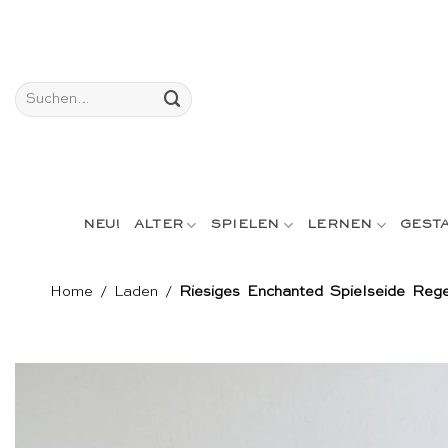
Skip
to
content
Suchen
nach:
NEU!
ALTER
SPIELEN
LERNEN
GEST
Home
/
Laden
/
Riesiges Enchanted Spielseide Reg