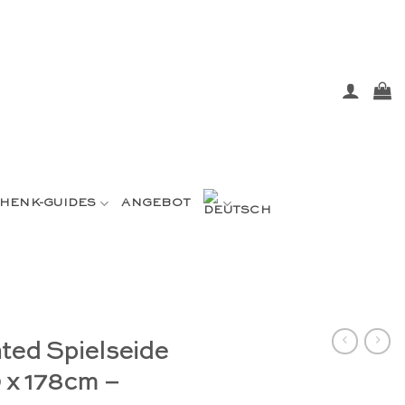
HENK-GUIDES
ANGEBOT
ted Spielseide
x 178cm –