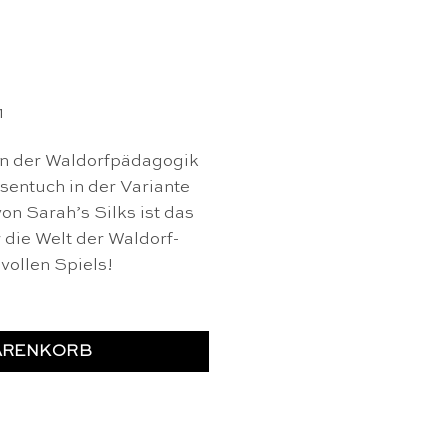
1
n der Waldorfpädagogik
esentuch in der Variante
n Sarah’s Silks ist das
 die Welt der Waldorf-
vollen Spiels!
ARENKORB