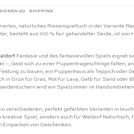
IONEN (0)
SHIPPING
iertes, natürliches Riesenspieltuch in der Variante 
eter, besteht aus 100 % fair gehandelter Seide, ist von
aldorf
-Fantasie und des fantasievollen Spiels eignet s
 –, lässt sich zu einer Puppentrageschlinge falten, a
e Festung zu bauen, ein Puppenhaus als Teppich oder
uch in Grün für Gras, Rot für Lava, Gelb für Sand oder
lseidentüchern wird ein Spielzimmer im Handumdrehen 
s in verschiedenen, perfekt gefärbten Varianten in leu
as kreative Spiel, sondern auch für Waldorf Naturtisch, 
m Einpacken von Geschenken.