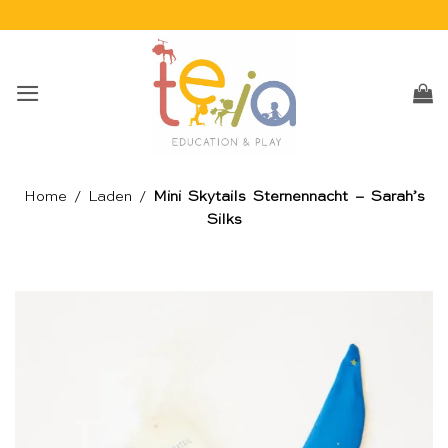
Skip
to
content
Home
/
Laden
/
Mini Skytails Sternennacht – Sarah’s
Silks