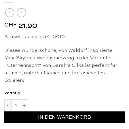
CHF
21.90
Artikelnummer: SKT0010
Dieses wunderschöne, von Waldorf inspirierte
Mini-Skytails-Weichspielzeug in der Variante
„Sternennacht“ von Sarah’s Silks ist perfekt für
aktives, unterhaltsames und fantasievolles
Spielen!
Vorrätig
Mini Skytails Sternennacht - Sarah's Silks Menge
IN DEN WARENKORB