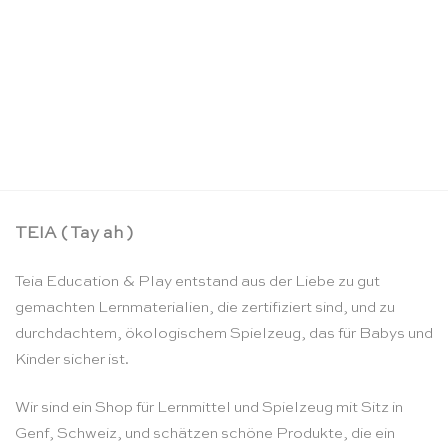
Salz- und Pfefferstreuer aus Holz – Erzi
CHF
9.95
TEIA ( Tay ah )
Teia Education & Play entstand aus der Liebe zu gut
gemachten Lernmaterialien, die zertifiziert sind, und zu
durchdachtem, ökologischem Spielzeug, das für Babys und
Kinder sicher ist.
Wir sind ein Shop für Lernmittel und Spielzeug mit Sitz in
Genf, Schweiz, und schätzen schöne Produkte, die ein