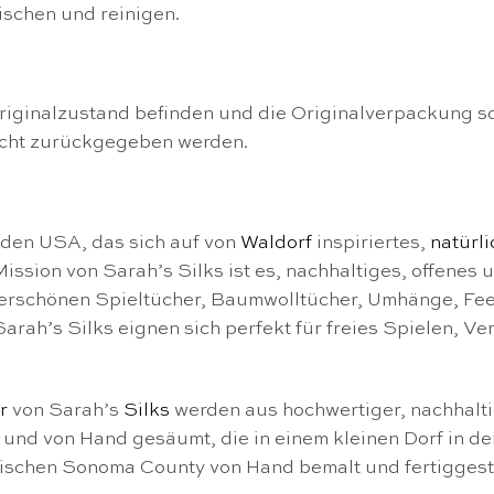
schen und reinigen.
riginalzustand befinden und die Originalverpackung s
icht zurückgegeben werden.
n den USA, das sich auf von
Waldorf
inspiriertes,
natürl
ssion von Sarah’s Silks ist es, nachhaltiges, offenes 
derschönen Spieltücher, Baumwolltücher, Umhänge, Feenk
arah’s Silks eignen sich perfekt für freies Spielen, V
r
von Sarah’s
Silks
werden aus hochwertiger, nachhalti
und von Hand gesäumt, die in einem kleinen Dorf in de
rnischen Sonoma County von Hand bemalt und fertiggeste