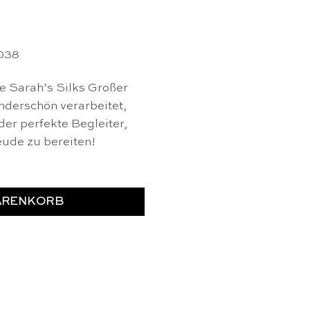
038
he Sarah’s Silks Großer
nderschön verarbeitet,
der perfekte Begleiter,
ude zu bereiten!
ARENKORB