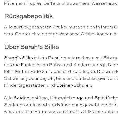
Mit einem Tropfen Seife und lauwarmem Wasser abwi
Rückgabepolitik
Alle zurückgesandten Artikel müssen sich in ihrem O
sein. Gebrauchte oder gewaschene Artikel können n
Über Sarah’s Silks
Sarah’s Silks
ist ein Familienunternehmen mit Sitz i
das die
Fantasie
von Babys und Kindern anregt. Die Mi
lehrt Mutter Erde zu lieben und zu pflegen. Die wun
Schwerter, Schilde, Skytails und Luftschlangen von S
Kindertagesstätten und
Steiner-Schulen
.
Alle
Seiden
kostüme,
Holzspielzeuge
und
Spieltüche
Seidenprodukt wird von Näherinnen gewebt, gefärbt 
werden sie im Hauptsitz von Sarah’s Silks im kalifo