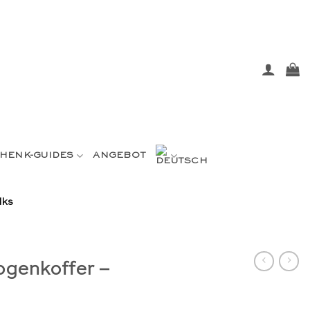
HENK-GUIDES
ANGEBOT
lks
genkoffer –