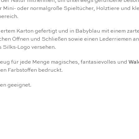
in der Natur mitnehmen, um unterwegs gefundene beso
r Mini- oder normalgroße Spieltücher, Holztiere und kl
ereich.
ertem Karton gefertigt und in Babyblau mit einem zart
chen Öffnen und Schließen sowie einen Lederriemen an
’s Silks-Logo versehen.
lzeug für jede Menge magisches, fantasievolles und
Wal
en Farbstoffen bedruckt.
en geeignet.