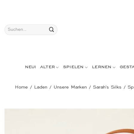
Skip
to
content
Suchen
nach:
NEU!
ALTER
SPIELEN
LERNEN
GEST
Home
/
Laden
/
Unsere Marken
/
Sarah's Silks
/
Sp