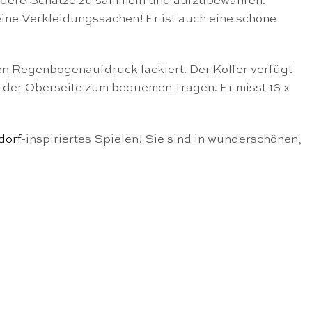
ndere Schätze zu sammeln und aufzubewahren.
eine Verkleidungssachen! Er ist auch eine schöne
en Regenbogenaufdruck lackiert. Der Koffer verfügt
 der Oberseite zum bequemen Tragen. Er misst 16 x
dorf
-inspiriertes Spielen! Sie sind in wunderschönen,