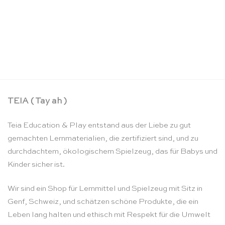
Mini Skytails Sternennacht – Sarah’s Silks
CHF
21.90
TEIA ( Tay ah )
Teia Education & Play entstand aus der Liebe zu gut
gemachten Lernmaterialien, die zertifiziert sind, und zu
durchdachtem, ökologischem Spielzeug, das für Babys und
Kinder sicher ist.
Wir sind ein Shop für Lernmittel und Spielzeug mit Sitz in
Genf, Schweiz, und schätzen schöne Produkte, die ein
Leben lang halten und ethisch mit Respekt für die Umwelt