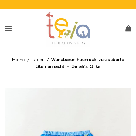
Skip
to
content
Home
/
Laden
/
Wendbarer Feenrock verzauberte
Sternennacht – Sarah’s Silks