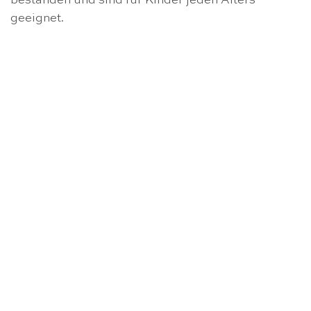
bestanden und sind für Kinder jeden Alters
geeignet.