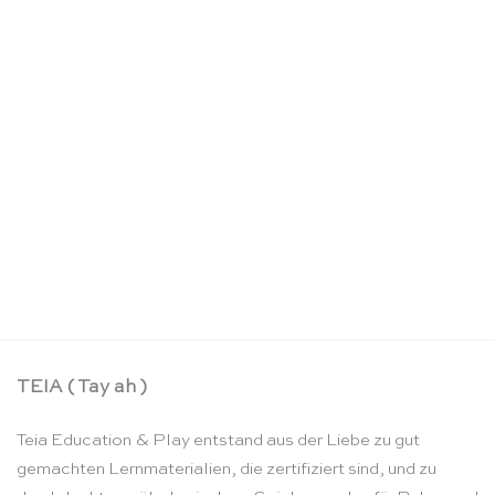
Schlosskoffer – Sarah’s Silks
CHF
22.90
TEIA ( Tay ah )
Teia Education & Play entstand aus der Liebe zu gut
gemachten Lernmaterialien, die zertifiziert sind, und zu