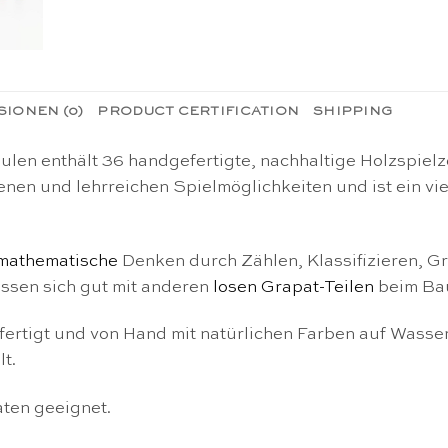
IONEN (0)
PRODUCT CERTIFICATION
SHIPPING
ulen enthält 36 handgefertigte, nachhaltige Holzspiel
fenen und lehrreichen Spielmöglichkeiten und ist ein v
-mathematische
Denken durch Zählen, Klassifizieren, G
ssen sich gut mit anderen
losen Grapat-Teilen
beim Bau
ertigt und von Hand mit natürlichen Farben auf Wasser
t.
aten geeignet.