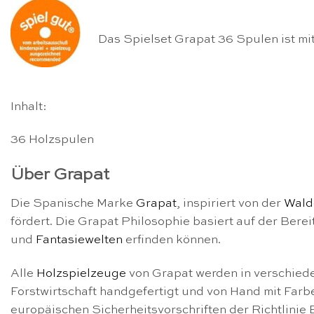
Das Spielset Grapat 36 Spulen ist mi
Inhalt:
36 Holzspulen
Über Grapat
Die Spanische Marke
Grapat
, inspiriert von der
Wald
fördert. Die Grapat Philosophie basiert auf der Bere
und
Fantasiewelten
erfinden können.
Alle
Holzspielzeuge
von Grapat werden in verschiede
Forstwirtschaft handgefertigt und von Hand mit Farbe
europäischen Sicherheitsvorschriften der Richtlinie 