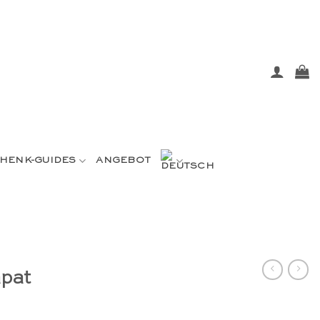
HENK-GUIDES
ANGEBOT
apat