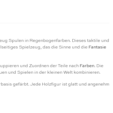
zeug Spulen in Regenbogenfarben. Dieses taktile und
ielseitiges Spielzeug, das die Sinne und die
Fantasie
ruppieren und Zuordnen der Teile nach
Farben
. Die
en und Spielen in der kleinen Welt kombinieren.
basis gefärbt. Jede Holzfigur ist glatt und angenehm