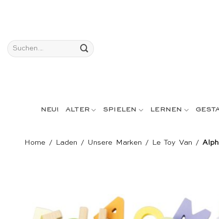
Skip
to
content
Suchen
nach:
NEU!
ALTER
SPIELEN
LERNEN
GEST
Home
/
Laden
/
Unsere Marken
/
Le Toy Van
/
Alph