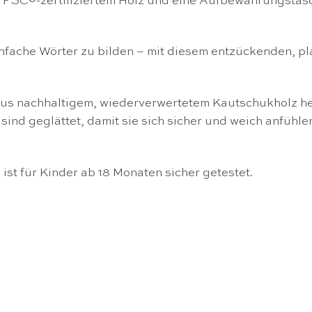
 FSC®-zertifiziertem Holz und eine Aufbewahrungstasc
nfache Wörter zu bilden – mit diesem entzückenden, pla
aus nachhaltigem, wiederverwertetem Kautschukholz he
ind geglättet, damit sie sich sicher und weich anfühle
st für Kinder ab 18 Monaten sicher getestet.