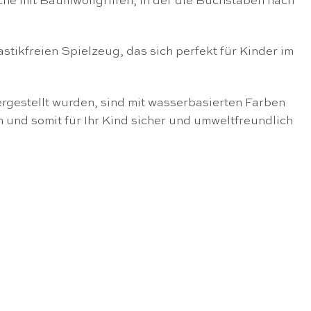
he mit Baumwollgriffen, in der die Buchstaben nach
stikfreien Spielzeug, das sich perfekt für Kinder im
rgestellt wurden, sind mit wasserbasierten Farben
n und somit für Ihr Kind sicher und umweltfreundlich