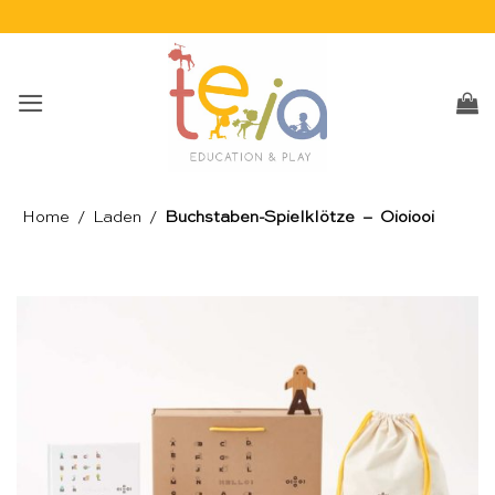
Skip
to
content
Home
/
Laden
/
Buchstaben-Spielklötze – Oioiooi