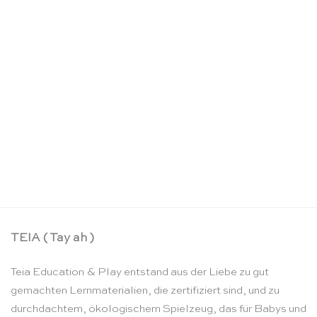
Mini Skytails Sternennacht – Sarah’s Silks
CHF
21.90
TEIA ( Tay ah )
Teia Education & Play entstand aus der Liebe zu gut
gemachten Lernmaterialien, die zertifiziert sind, und zu
durchdachtem, ökologischem Spielzeug, das für Babys und