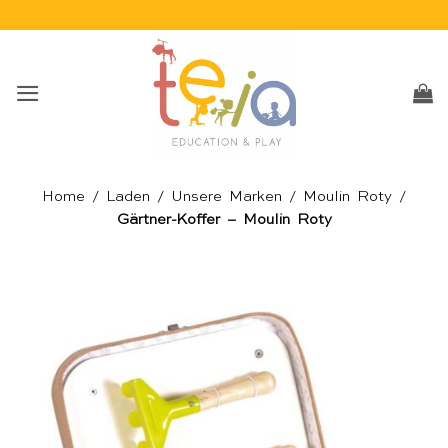
Skip
to
content
Home
/
Laden
/
Unsere Marken
/
Moulin Roty
/
Gärtner-Koffer – Moulin Roty