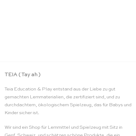
Geometrie / Biologie Schrank: ohne Rückwand –
Nienhuis Montessori
CHF
690.95
TEIA ( Tay ah )
Teia Education & Play entstand aus der Liebe zu gut
gemachten Lernmaterialien, die zertifiziert sind, und zu
durchdachtem, ökologischem Spielzeug, das für Babys und
Kinder sicher ist.
Wir sind ein Shop für Lernmittel und Spielzeug mit Sitz in
Genf, Schweiz, und schätzen schöne Produkte, die ein