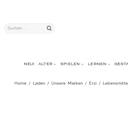
Skip
to
content
Suchen
nach:
NEU!
ALTER
SPIELEN
LERNEN
GEST
Home
/
Laden
/
Unsere Marken
/
Erzi
/
Lebensmitte