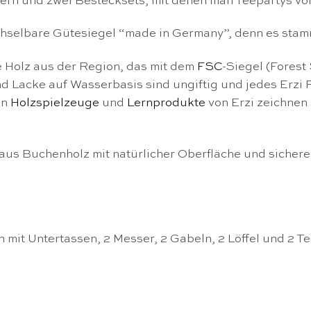
llern und zwei Bestecksets, mit denen man Teepartys vo
chselbare Gütesiegel “made in Germany”, denn es stam
e Holz aus der Region, das mit dem
FSC
-Siegel (Forest
 Lacke auf Wasserbasis sind ungiftig und jedes Erzi 
en
Holzspielzeuge
und
Lernprodukte
von Erzi zeichnen 
 aus Buchenholz mit natürlicher Oberfläche und sicher
n mit Untertassen, 2 Messer, 2 Gabeln, 2 Löffel und 2 Tee