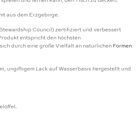
rspielen und lernen kann, den Tisch zu decken.
mt aus dem Erzgebirge.
 Stewardship Council) zertifiziert und verbessert
Produkt entspricht den höchsten
sich durch eine große Vielfalt an natürlichen
Formen
em, ungiftigem Lack auf Wasserbasis hergestellt und
löffel.