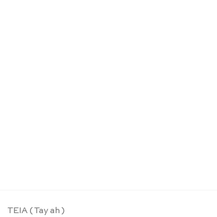
Stufenzählstäbe & Bauklötze Set – Bauspiel
CHF
169.00
TEIA ( Tay ah )