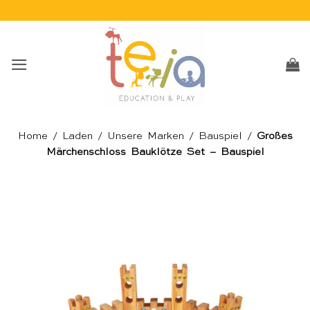
Skip
to
content
Home
/
Laden
/
Unsere Marken
/
Bauspiel
/
Großes
Märchenschloss Bauklötze Set – Bauspiel