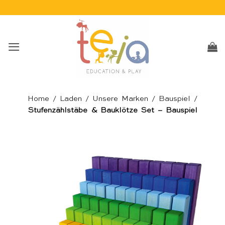
Skip
to
content
Home
/
Laden
/
Unsere Marken
/
Bauspiel
/
Stufenzählstäbe & Bauklötze Set – Bauspiel