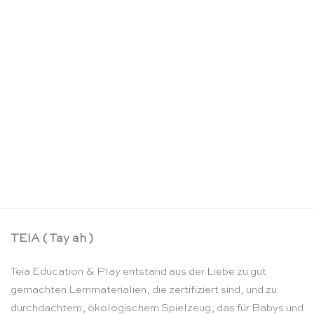
Puzzle A-Z Kleinbuchstaben – Rolf
CHF
61.00
TEIA ( Tay ah )
Teia Education & Play entstand aus der Liebe zu gut
gemachten Lernmaterialien, die zertifiziert sind, und zu
durchdachtem, ökologischem Spielzeug, das für Babys und