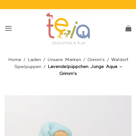
Skip
to
content
Home
/
Laden
/
Unsere Marken
/
Grimm's
/
Waldorf
Spielpuppen
/
Lavendelpüppchen Junge Aqua –
Grimm’s