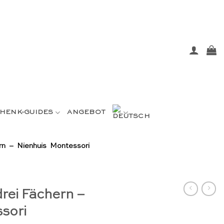
HENK-GUIDES
ANGEBOT
rn – Nienhuis Montessori
drei Fächern –
sori