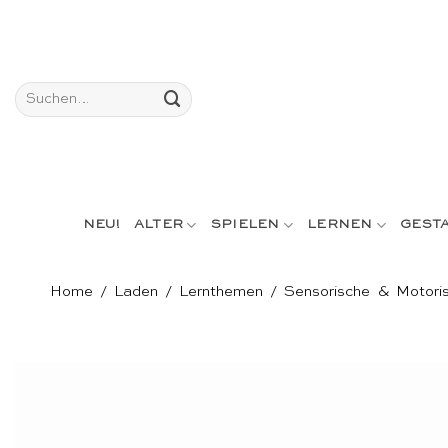
Skip
to
content
Suchen
nach:
NEU!
ALTER
SPIELEN
LERNEN
GEST
Home
/
Laden
/
Lernthemen
/
Sensorische & Motoris