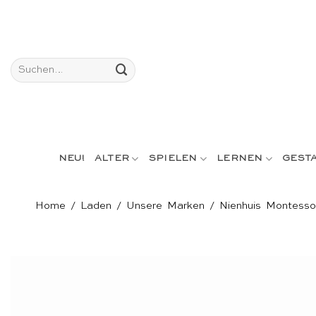
Skip
to
content
Suchen
nach:
NEU!
ALTER
SPIELEN
LERNEN
GEST
Home
/
Laden
/
Unsere Marken
/
Nienhuis Montesso