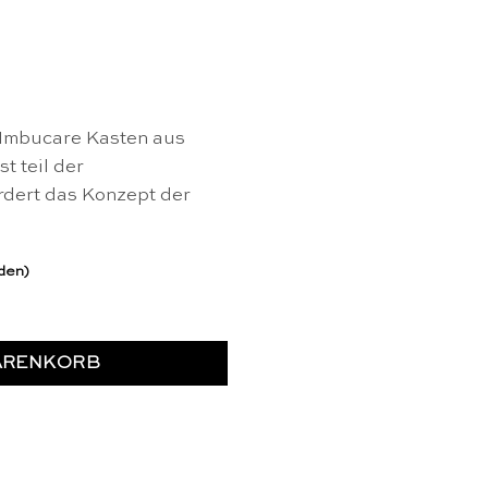
 Imbucare Kasten aus
st teil der
rdert das Konzept der
rden)
ten Ball - Nienhuis Montessori Menge
ARENKORB