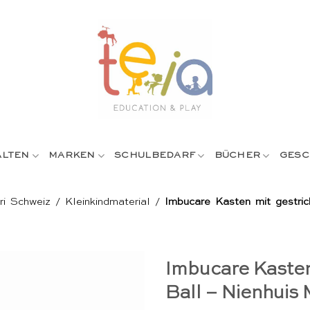
ALTEN
MARKEN
SCHULBEDARF
BÜCHER
GESC
ri Schweiz
/
Kleinkindmaterial
/
Imbucare Kasten mit gestric
Imbucare Kasten
Ball – Nienhuis