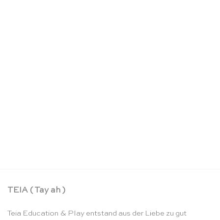
Stufenzählstäbe & Bauklötze Set – Bauspiel
CHF
169.00
TEIA ( Tay ah )
Teia Education & Play entstand aus der Liebe zu gut