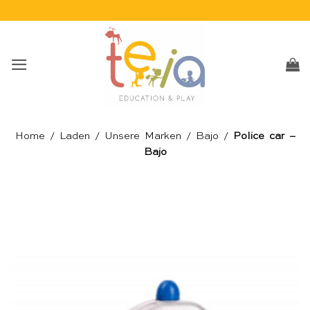
Skip
to
content
Home
/
Laden
/
Unsere Marken
/
Bajo
/
Police car –
Bajo