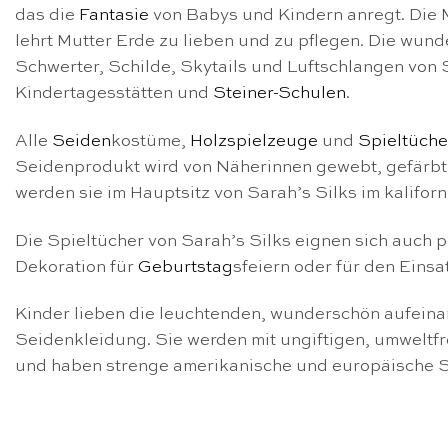
das die
Fantasie
von Babys und Kindern anregt. Die Mi
lehrt Mutter Erde zu lieben und zu pflegen. Die wun
Schwerter, Schilde, Skytails und Luftschlangen von S
Kindertagesstätten und
Steiner-Schulen
.
Alle
Seiden
kostüme,
Holzspielzeuge
und
Spieltüche
Seidenprodukt wird von Näherinnen gewebt, gefärbt 
werden sie im Hauptsitz von Sarah’s Silks im kalifo
Die Spieltücher von Sarah’s Silks eignen sich auch
Dekoration für
Geburtstag
sfeiern oder für den Einsa
Kinder lieben die leuchtenden, wunderschön aufeina
Seidenkleidung. Sie werden mit ungiftigen, umweltf
und haben strenge amerikanische und europäische Si