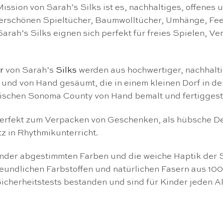
ssion von Sarah’s Silks ist es, nachhaltiges, offenes 
derschönen Spieltücher, Baumwolltücher, Umhänge, Feenk
arah’s Silks eignen sich perfekt für freies Spielen, V
r
von Sarah’s
Silks
werden aus hochwertiger, nachhalti
und von Hand gesäumt, die in einem kleinen Dorf in de
rnischen Sonoma County von Hand bemalt und fertiggeste
 perfekt zum Verpacken von Geschenken, als hübsche D
tz in Rhythmikunterricht.
nder abgestimmten Farben und die weiche Haptik der 
reundlichen Farbstoffen und natürlichen Fasern aus 1
cherheitstests bestanden und sind für Kinder jeden Al