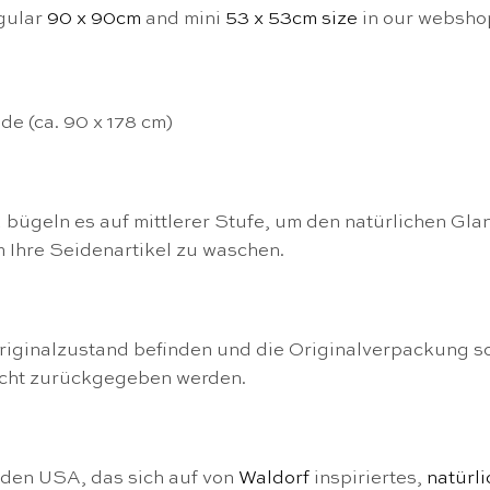
egular
90 x 90cm
and mini
53 x 53cm size
in our websho
e (ca. 90 x 178 cm)
 bügeln es auf mittlerer Stufe, um den natürlichen Gla
 Ihre Seidenartikel zu waschen.
riginalzustand befinden und die Originalverpackung s
icht zurückgegeben werden.
n den USA, das sich auf von
Waldorf
inspiriertes,
natürl