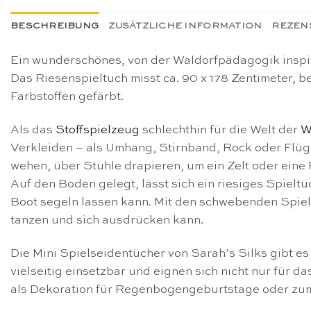
BESCHREIBUNG
ZUSÄTZLICHE INFORMATION
REZENS
Ein wunderschönes, von der Waldorfpädagogik inspiri
Das Riesenspieltuch misst ca. 90 x 178 Zentimeter, 
Farbstoffen gefärbt.
Als das
Stoffspielzeug
schlechthin für die Welt der
W
Verkleiden – als Umhang, Stirnband, Rock oder Flügel
wehen, über Stühle drapieren, um ein Zelt oder ein
Auf den Boden gelegt, lässt sich ein riesiges Spielt
Boot segeln lassen kann. Mit den schwebenden Spie
tanzen und sich ausdrücken kann.
Die Mini Spielseidentücher von Sarah’s Silks gibt e
vielseitig einsetzbar und eignen sich nicht nur für d
als Dekoration für Regenbogengeburtstage oder zu