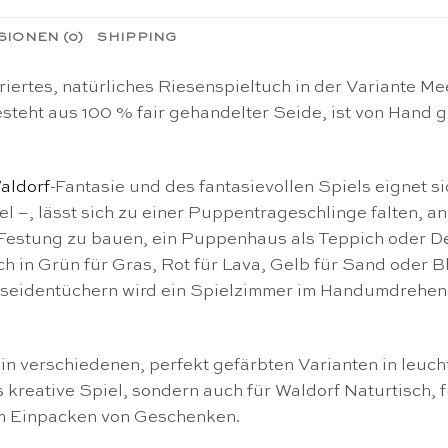
IONEN (0)
SHIPPING
ertes, natürliches Riesenspieltuch in der Variante Me
besteht aus 100 % fair gehandelter Seide, ist von Hand
aldorf
-Fantasie und des fantasievollen Spiels eignet s
 –, lässt sich zu einer Puppentrageschlinge falten, a
e Festung zu bauen, ein Puppenhaus als Teppich oder
uch in Grün für Gras, Rot für Lava, Gelb für Sand oder
lseidentüchern wird ein Spielzimmer im Handumdrehen 
s in verschiedenen, perfekt gefärbten Varianten in leu
as kreative Spiel, sondern auch für Waldorf Naturtisch, 
m Einpacken von Geschenken.