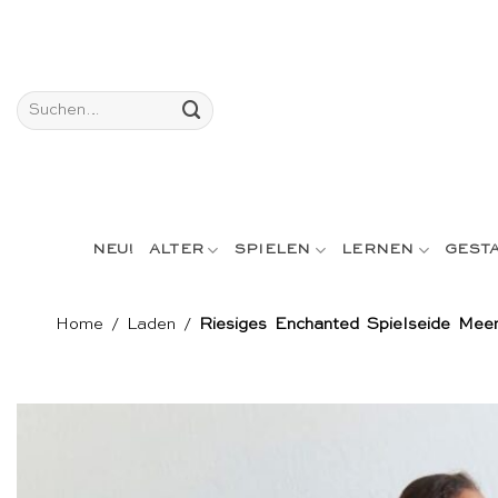
Skip
to
content
Suchen
nach:
NEU!
ALTER
SPIELEN
LERNEN
GEST
Home
/
Laden
/
Riesiges Enchanted Spielseide Mee