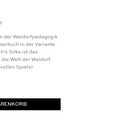
7
n der Waldorfpädagogik
esentuch in der Variante
’s Silks ist das
 die Welt der Waldorf-
vollen Spiels!
e Meer 90 x 178cm - Sarah's Silks Menge
ARENKORB