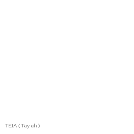
Pilzmeer Mini Streamer – Sarah’s Silks
CHF
17.90
TEIA ( Tay ah )