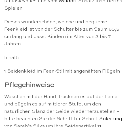
fantasievolles und vom
Waldorf
-Ansatz inspiriertes
Spielen.
Dieses wunderschöne, weiche und bequeme
Feenkleid ist von der Schulter bis zum Saum 63,5
cm lang und passt Kindern im Alter von 3 bis 7
Jahren.
Inhalt:
1 Seidenkleid im Feen-Stil mit angenähten Flügeln
Pflegehinweise
Waschen mit der Hand, trocknen es auf der Leine
und bügeln es auf mittlerer Stufe, um den
natürlichen Glanz der Seide wiederherzustellen –
bitte beachten Sie die Schritt-für-Schritt-
Anleitung
von Sarah’s Silks um Ihre Seidenartikel zu