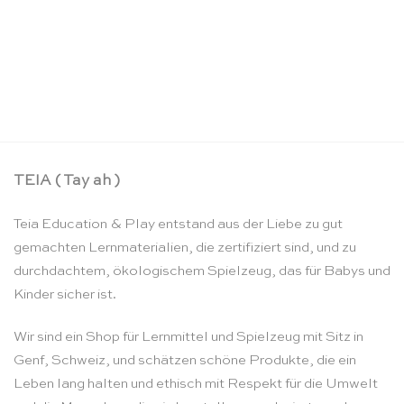
Kleines Froebel-Spiele Spielzeugset – SINA
Spielzeug
CHF
32.90
TEIA ( Tay ah )
Teia Education & Play entstand aus der Liebe zu gut
gemachten Lernmaterialien, die zertifiziert sind, und zu
durchdachtem, ökologischem Spielzeug, das für Babys und
Kinder sicher ist.
Wir sind ein Shop für Lernmittel und Spielzeug mit Sitz in
Genf, Schweiz, und schätzen schöne Produkte, die ein
Leben lang halten und ethisch mit Respekt für die Umwelt