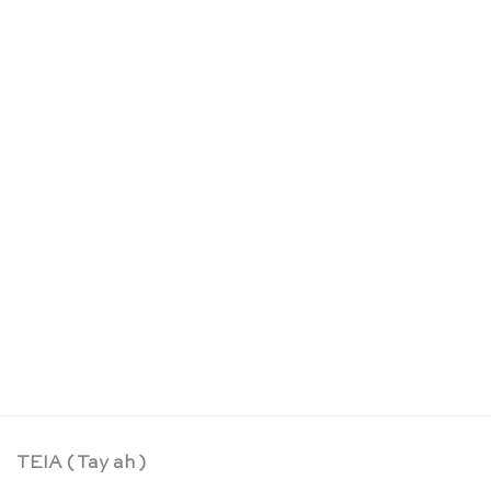
Pilzmeer Mini Streamer – Sarah’s Silks
CHF
17.90
TEIA ( Tay ah )