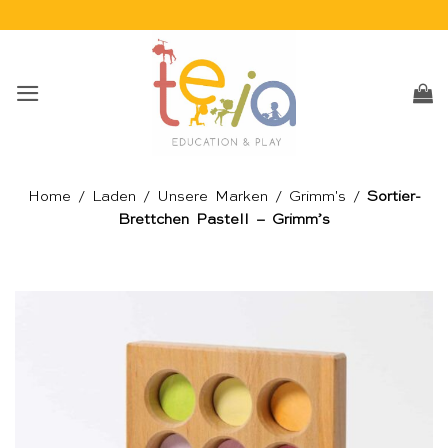
Skip
to
content
Home
/
Laden
/
Unsere Marken
/
Grimm's
/
Sortier-
Brettchen Pastell – Grimm’s