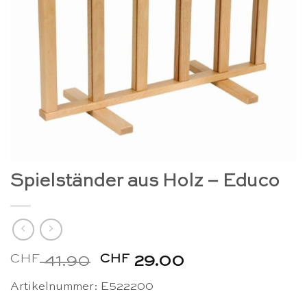
Spielständer aus Holz – Educo
CHF
Ursprünglicher
CHF
Aktueller
41.90
29.00
Preis
Preis
Artikelnummer: E522200
war:
ist: