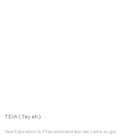
Montessori Rassel & Ringe – Educo
CHF
26.90
TEIA ( Tay ah )
Teia Education & Play entstand aus der Liebe zu gut