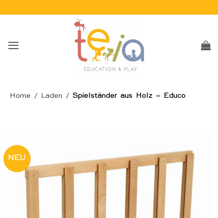
Skip
to
content
Home
/
Laden
/
Spielständer aus Holz – Educo
NEU