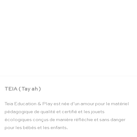
Toucher la lettre – Educo
Le
Le
CHF
211.90
CHF
179.00
prix
prix
initial
actuel
était :
est :
CHF 211.90.
CHF 179.00.
TEIA ( Tay ah )
Teia Education & Play est née d’un amour pour le matériel
pédagogique de qualité et certifié et les jouets
écologiques conçus de manière réfléchie et sans danger
pour les bébés et les enfants.