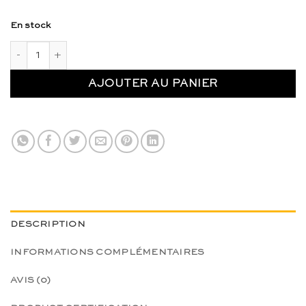
initial
actuel
était :
est :
En stock
CHF 41.90.
CHF 29.00.
quantité de Support de jeu en bois - Educo
AJOUTER AU PANIER
DESCRIPTION
INFORMATIONS COMPLÉMENTAIRES
AVIS (0)