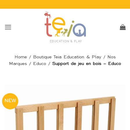
Passer
au
contenu
Home
/
Boutique Teia Education & Play
/
Nos
Marques
/
Educo
/
Support de jeu en bois – Educo
NEW