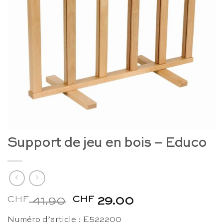
Support de jeu en bois – Educo
CHF
Le
CHF
Le
41.90
29.00
prix
prix
Numéro d’article : E522200