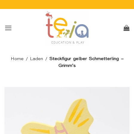
Skip
to
content
Home
/
Laden
/
Steckfigur gelber Schmetterling –
Grimm’s