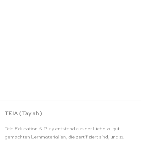
Pilzmeer Mini Streamer – Sarah’s Silks
CHF
17.90
TEIA ( Tay ah )
Teia Education & Play entstand aus der Liebe zu gut
gemachten Lernmaterialien, die zertifiziert sind, und zu