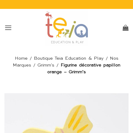
Passer
au
contenu
Home
/
Boutique Teia Education & Play
/
Nos
Marques
/
Grimm's
/
Figurine décorative papillon
orange – Grimm’s