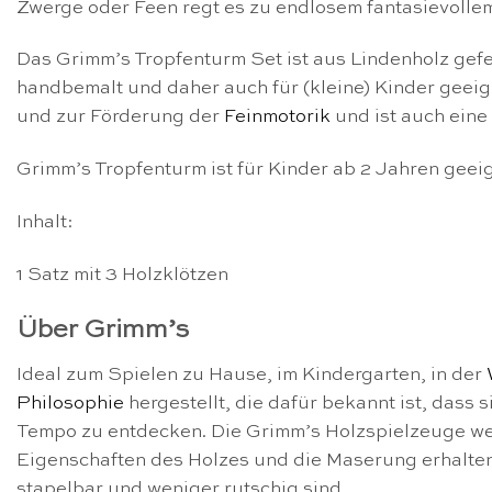
Zwerge oder Feen regt es zu endlosem fantasievolle
Das Grimm’s Tropfenturm Set ist aus Lindenholz gefer
handbemalt und daher auch für (kleine) Kinder geeig
und zur Förderung der
Feinmotorik
und ist auch eine
Grimm’s Tropfenturm ist für Kinder ab 2 Jahren geeig
Inhalt:
1 Satz mit 3 Holzklötzen
Über Grimm’s
Ideal zum Spielen zu Hause, im Kindergarten, in der
Philosophie
hergestellt, die dafür bekannt ist, dass
Tempo zu entdecken. Die Grimm’s Holzspielzeuge wer
Eigenschaften des Holzes und die Maserung erhalten b
stapelbar und weniger rutschig sind.