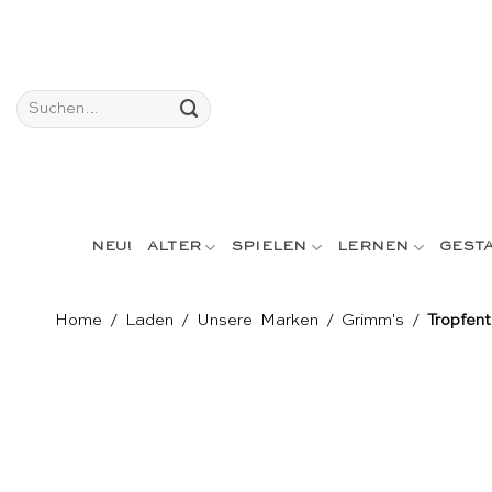
Skip
to
content
Suchen
nach:
NEU!
ALTER
SPIELEN
LERNEN
GEST
Home
/
Laden
/
Unsere Marken
/
Grimm's
/
Tropfen