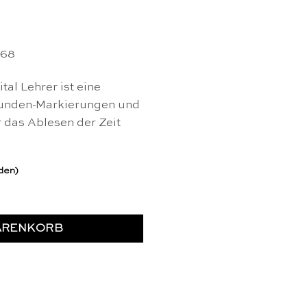
168
tal Lehrer ist eine
Stunden-Markierungen und
r das Ablesen der Zeit
rden)
Educo Menge
ARENKORB