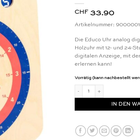
CHF
33.90
Artikelnummer: 900000
Die Educo Uhr analog digi
Holzuhr mit 12- und 24-
digitalen Anzeige, mit de
erlernen kann!
Vorrätig (kann nachbestellt we
Uhr analog digital Lehrer - 
IN DEN W