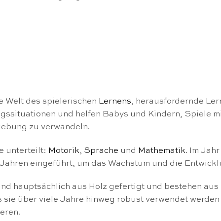
te Welt des spielerischen
Lernens
, herausfordernde Ler
tagssituationen und helfen Babys und Kindern, Spiele 
mgebung zu verwandeln.
 unterteilt:
Motorik
,
Sprache
und
Mathematik
. Im Jah
3 Jahren eingeführt, um das Wachstum und die Entwickl
ind hauptsächlich aus Holz gefertigt und bestehen aus
s sie über viele Jahre hinweg robust verwendet werden
eren.