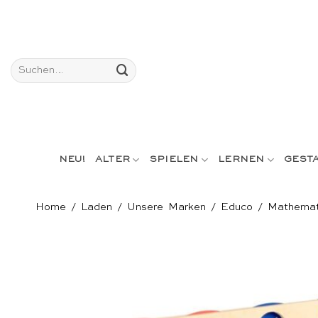
Skip
to
content
Suchen
nach:
NEU!
ALTER
SPIELEN
LERNEN
GEST
Home
/
Laden
/
Unsere Marken
/
Educo
/
Mathemat