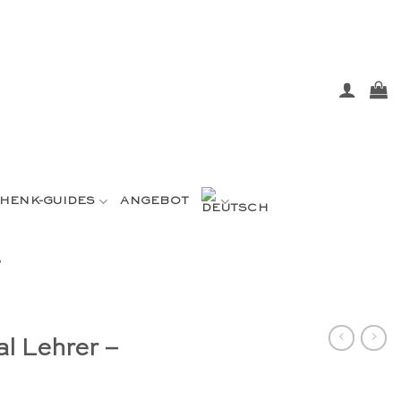
HENK-GUIDES
ANGEBOT
o
al Lehrer –