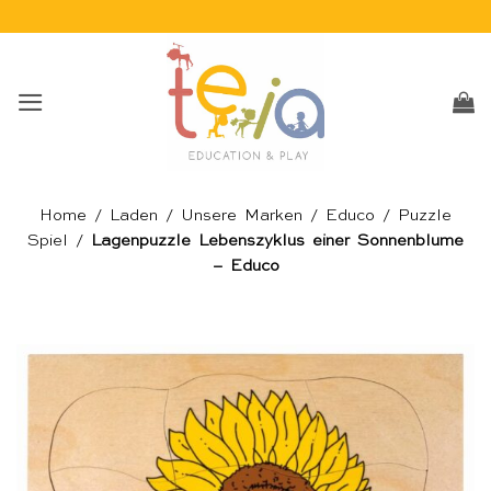
Skip
to
content
Home
/
Laden
/
Unsere Marken
/
Educo
/
Puzzle
Spiel
/
Lagenpuzzle Lebenszyklus einer Sonnenblume
– Educo