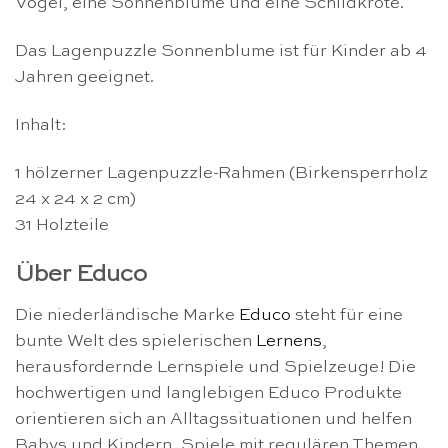
Vogel, eine Sonnenblume und eine Schildkröte.
Das Lagenpuzzle Sonnenblume ist für Kinder ab 4
Jahren geeignet.
Inhalt:
1 hölzerner Lagenpuzzle-Rahmen (Birkensperrholz
24 x 24 x 2 cm)
31 Holzteile
Über Educo
Die niederländische Marke
Educo
steht für eine
bunte Welt des spielerischen
Lernens
,
herausfordernde Lernspiele und Spielzeuge! Die
hochwertigen und langlebigen Educo Produkte
orientieren sich an Alltagssituationen und helfen
Babys und Kindern, Spiele mit regulären Themen