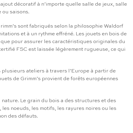
ajout décoratif à n’importe quelle salle de jeux, salle
e ou saisons.
 Grimm’s sont fabriqués selon la philosophie Waldorf
tations et à un rythme effréné. Les jouets en bois de
laque pour assurer les caractéristiques originales du
 certifié FSC est laissée légèrement rugueuse, ce qui
lusieurs ateliers à travers l’Europe à partir de
es jouets de Grimm’s provient de forêts européennes
 nature. Le grain du bois a des structures et des
les noeuds, les motifs, les rayures noires ou les
non des défauts.