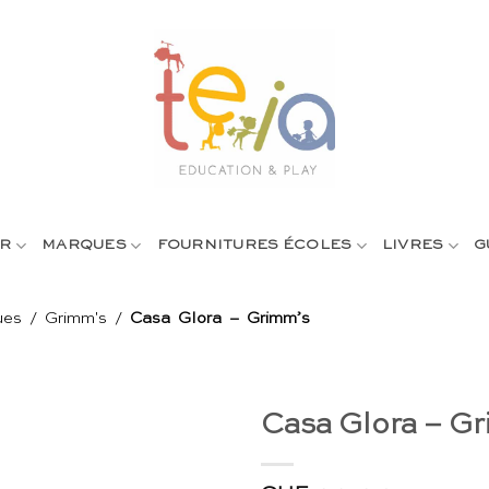
R
MARQUES
FOURNITURES ÉCOLES
LIVRES
G
ues
/
Grimm's
/
Casa Glora – Grimm’s
Casa Glora – G