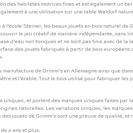
tion des habiletés motrices fines et est également un bel 
galement à une utilisation sur une table Waldorf natur
u à l’école Steiner, les beaux jouets en bois naturel de
ouvrir le jeu créatif de manière indépendante, sans limi
ase d’eau non toxiques et ne sont pas finis avec de la 
 surface des jouets fabriqués à partir de bois européens
s.
s manufacture de Grimm’s en Allemagne ainsi que dans p
 hêtre et l’érable. Tout le bois utilisé pour fabriquer l
s uniques, et portent des marques uniques faites par la
gines naturelles. Les variations uniques, les marques, 
s des jouets de Grimm’s sont une preuve de qualité, et 
de 2 ans et plus.