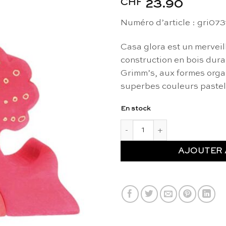
CHF
23.90
Numéro d’article : gri073
Casa glora est un merveil
construction en bois durab
Grimm’s, aux formes organ
superbes couleurs pastel
En stock
quantité de Casa Glora - Gri
AJOUTER 