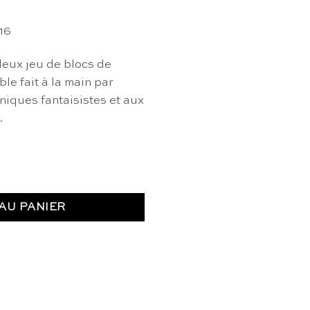
16
leux jeu de blocs de
le fait à la main par
iques fantaisistes et aux
.
mm's
AU PANIER