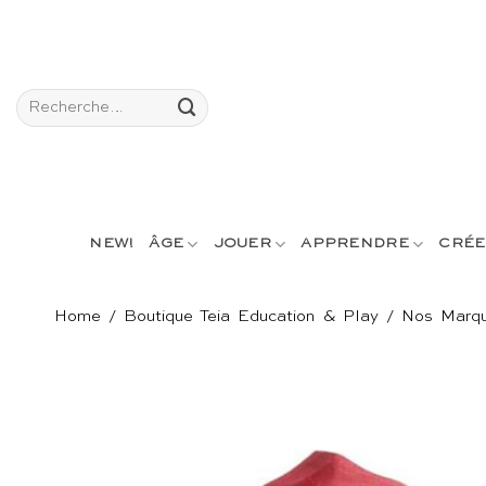
Passer
au
contenu
Recherche
pour :
NEW!
ÂGE
JOUER
APPRENDRE
CRÉE
Home
/
Boutique Teia Education & Play
/
Nos Marq