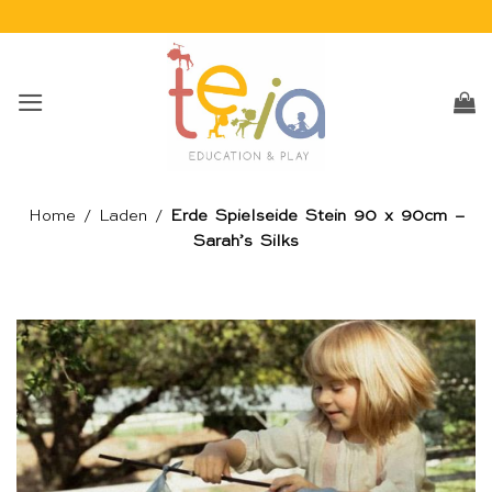
Skip
to
content
Home
/
Laden
/
Erde Spielseide Stein 90 x 90cm –
Sarah’s Silks