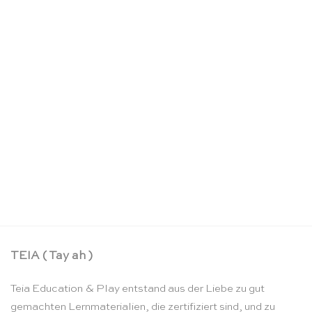
Mini Skytails Sternennacht – Sarah’s Silks
CHF
21.90
TEIA ( Tay ah )
Teia Education & Play entstand aus der Liebe zu gut
gemachten Lernmaterialien, die zertifiziert sind, und zu