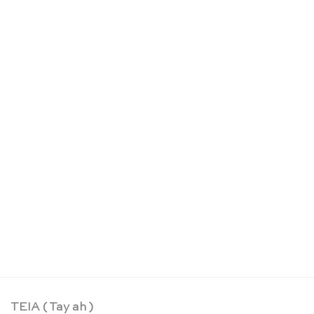
Geometrie / Biologie Schrank: ohne Rückwand –
Nienhuis Montessori
CHF
690.95
TEIA ( Tay ah )