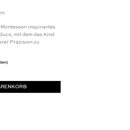
11
 Montessori inspiriertes
duco, mit dem das Kind
erer Präzision zu
rden)
e
ARENKORB