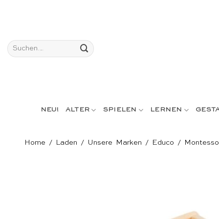
Skip
to
content
Suchen
nach:
NEU!
ALTER
SPIELEN
LERNEN
GEST
Home
/
Laden
/
Unsere Marken
/
Educo
/
Montesso