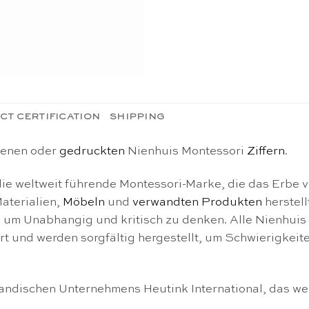
CT CERTIFICATION
SHIPPING
tenen oder
gedruckten
Nienhuis Montessori
Ziffern
.
die weltweit führende Montessori-Marke, die das Erbe v
aterialien,
Möbeln
und
verwandten Produkten
herstel
 um Unabhangig und kritisch zu denken. Alle Nienhuis 
iert und werden sorgfältig hergestellt, um Schwierigkeit
landischen Unternehmens Heutink International, das we