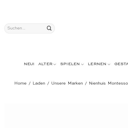
Skip
to
content
Suchen
nach:
NEU!
ALTER
SPIELEN
LERNEN
GEST
Home
/
Laden
/
Unsere Marken
/
Nienhuis Montesso