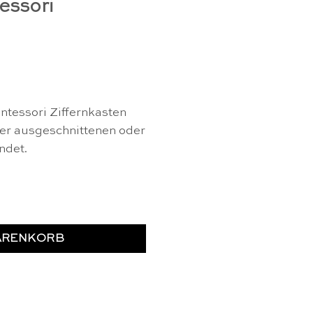
essori
ntessori Ziffernkasten
er ausgeschnittenen oder
ndet.
ruckte Kasten für die Ziffern - Nienhuis Montessori Menge
ARENKORB