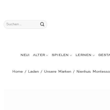
Skip
to
content
Suchen
nach:
NEU!
ALTER
SPIELEN
LERNEN
GEST
Home
/
Laden
/
Unsere Marken
/
Nienhuis Montesso