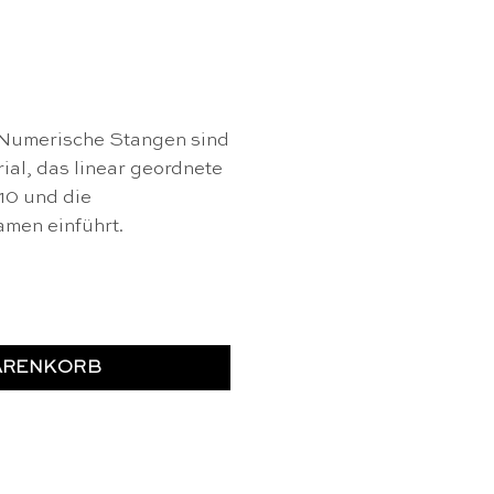
 Numerische Stangen sind
ial, das linear geordnete
10 und die
men einführt.
is Montessori Menge
ARENKORB