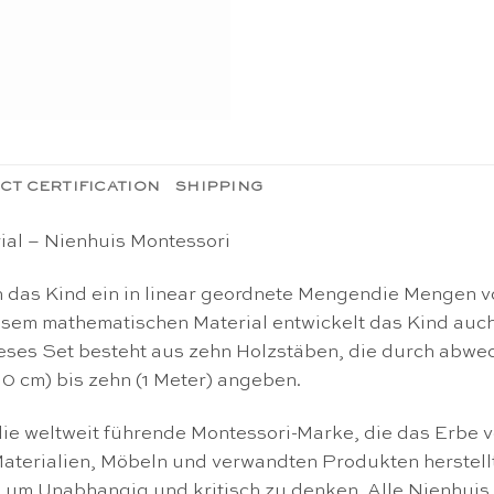
CT CERTIFICATION
SHIPPING
al – Nienhuis Montessori
 das Kind ein in
linear geordnete Mengen
die Mengen v
esem mathematischen Material entwickelt das Kind auc
es Set besteht aus zehn Holzstäben, die durch abwechs
(10 cm) bis zehn (1 Meter) angeben.
ie weltweit führende Montessori-Marke, die das Erbe v
-Materialien, Möbeln und verwandten Produkten herstel
 um Unabhangig und kritisch zu denken. Alle Nienhuis 