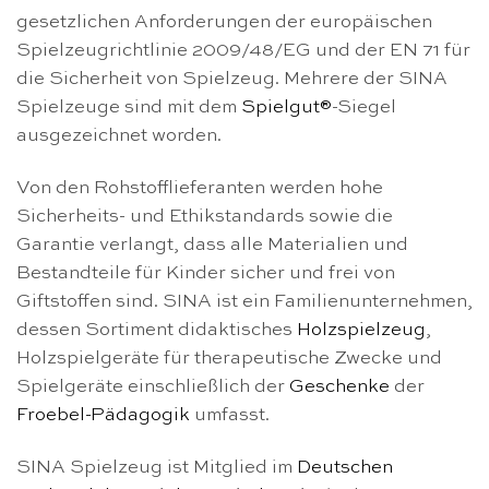
gesetzlichen Anforderungen der europäischen
Spielzeugrichtlinie 2009/48/EG und der EN 71 für
die Sicherheit von Spielzeug. Mehrere der SINA
Spielzeuge sind mit dem
Spielgut®
-Siegel
ausgezeichnet worden.
Von den Rohstofflieferanten werden hohe
Sicherheits- und Ethikstandards sowie die
Garantie verlangt, dass alle Materialien und
Bestandteile für Kinder sicher und frei von
Giftstoffen sind. SINA ist ein Familienunternehmen,
dessen Sortiment didaktisches
Holzspielzeug
,
Holzspielgeräte für therapeutische Zwecke und
Spielgeräte einschließlich der
Geschenke
der
Froebel-Pädagogik
umfasst.
SINA Spielzeug ist Mitglied im
Deutschen