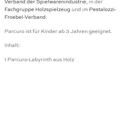
Verband der Spielwarenindustrie
, in der
Fachgruppe Holzspielzeug
und im
Pestalozzi-
Froebel-Verband
.
Parcuro ist für Kinder ab 3 Jahren geeignet.
Inhalt:
1 Parcuro-Labyrinth aus Holz