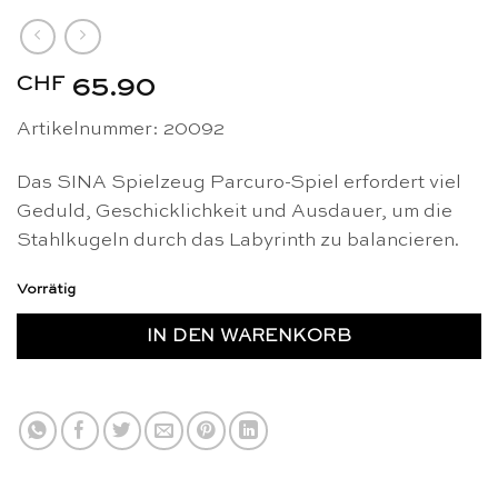
CHF
65.90
Artikelnummer: 20092
Das SINA Spielzeug Parcuro-Spiel erfordert viel
Geduld, Geschicklichkeit und Ausdauer, um die
Stahlkugeln durch das Labyrinth zu balancieren.
Vorrätig
IN DEN WARENKORB