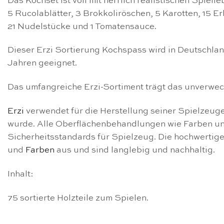
Das Kochset ist voll mit herrlich realistischen Spiell
5 Rucolablätter, 3 Brokkoliröschen, 5 Karotten, 15 Erb
21 Nudelstücke und 1 Tomatensauce.
Dieser Erzi Sortierung Kochspass wird in Deutschland
Jahren geeignet.
Das umfangreiche Erzi-Sortiment trägt das unverwe
Erzi
verwendet für die Herstellung seiner Spielzeuge
wurde. Alle Oberflächenbehandlungen wie Farben und
Sicherheitsstandards für Spielzeug. Die hochwertig
und
Farben
aus und sind langlebig und nachhaltig.
Inhalt:
75 sortierte Holzteile zum Spielen.