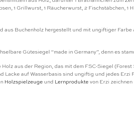
ebensmitteln aus Holz, darunter 1 Brathähnchen zum Zerle
sen, 1 Grillwurst, 1 Räucherwurst, 2 Fischstäbchen, 1 He
 aus Buchenholz hergestellt und mit ungiftiger Farbe au
chselbare Gütesiegel “made in Germany”, denn es stam
 Holz aus der Region, das mit dem FSC-Siegel (Forest S
 Lacke auf Wasserbasis sind ungiftig und jedes Erzi 
en
Holzspielzeuge
und
Lernprodukte
von Erzi zeichnen 