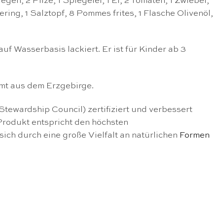
gen, 2 Pilze, 1 Spiegelei, 1 Ei, 2 Tomaten, 1 Zwiebel,
ring, 1 Salztopf, 8 Pommes frites, 1 Flasche Olivenöl,
f Wasserbasis lackiert. Er ist für Kinder ab 3
mt aus dem Erzgebirge.
tewardship Council) zertifiziert und verbessert
Produkt entspricht den höchsten
sich durch eine große Vielfalt an natürlichen
Formen