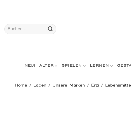
Skip
to
content
Suchen
nach:
NEU!
ALTER
SPIELEN
LERNEN
GEST
Home
/
Laden
/
Unsere Marken
/
Erzi
/
Lebensmitte