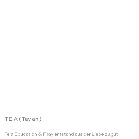
Puzzle Set die 4 Jahreszeiten – Rolf
CHF
148.90
TEIA ( Tay ah )
Teia Education & Play entstand aus der Liebe zu gut