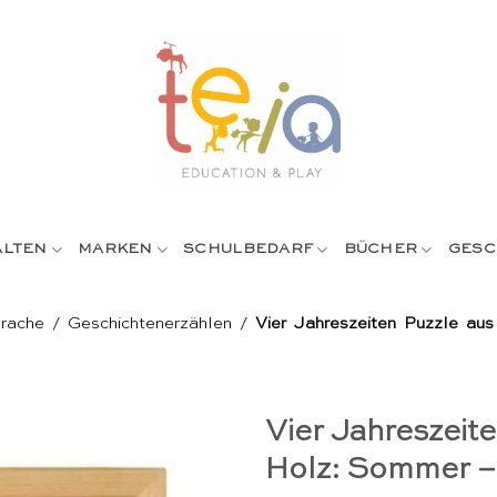
ALTEN
MARKEN
SCHULBEDARF
BÜCHER
GESC
prache
/
Geschichtenerzählen
/
Vier Jahreszeiten Puzzle a
Vier Jahreszeit
Holz: Sommer –