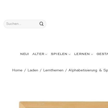
Skip
to
content
Suchen
nach:
NEU!
ALTER
SPIELEN
LERNEN
GEST
Home
/
Laden
/
Lernthemen
/
Alphabetisierung & S