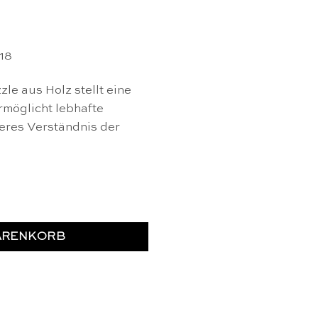
18
le aus Holz stellt eine
möglicht lebhafte
feres Verständnis der
s Holz: Sommer - Educo Menge
ARENKORB