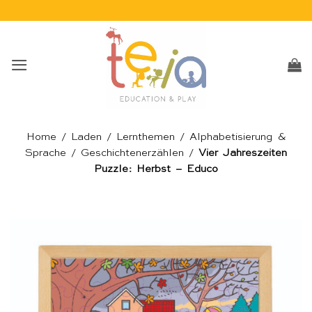
Skip
to
content
Home
/
Laden
/
Lernthemen
/
Alphabetisierung &
Sprache
/
Geschichtenerzählen
/
Vier Jahreszeiten
Puzzle: Herbst – Educo