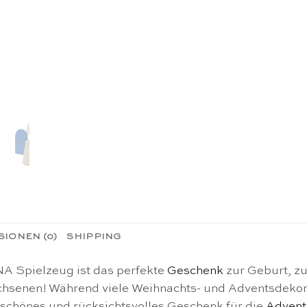
IONEN (0)
SHIPPING
A Spielzeug ist das perfekte
Geschenk
zur Geburt, zu
chsenen! Während viele Weihnachts- und Adventsdekora
 schönes und rücksichtsvolles Geschenk für die
Advent