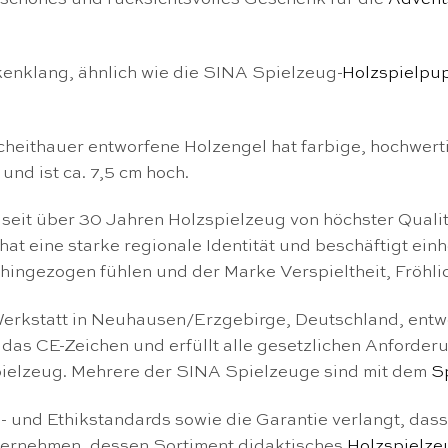
enklang, ähnlich wie die SINA Spielzeug-
Holzspielpu
heithauer entworfene Holzengel hat farbige, hochwertig
nd ist ca. 7,5 cm hoch.
t seit über 30 Jahren Holzspielzeug von höchster Qual
t eine starke regionale Identität und beschäftigt ein
ingezogen fühlen und der Marke Verspieltheit, Fröhlic
erkstatt in Neuhausen/Erzgebirge, Deutschland, entwor
 das CE-Zeichen und erfüllt alle gesetzlichen Anforde
pielzeug. Mehrere der SINA Spielzeuge sind mit dem
S
 und Ethikstandards sowie die Garantie verlangt, dass 
unternehmen, dessen Sortiment didaktisches
Holzspielze