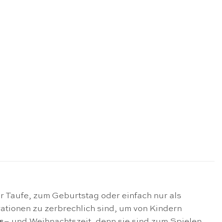
r Taufe, zum Geburtstag oder einfach nur als
tionen zu zerbrechlich sind, um von Kindern
s
– und Weihnachtszeit, denn sie sind zum Spielen