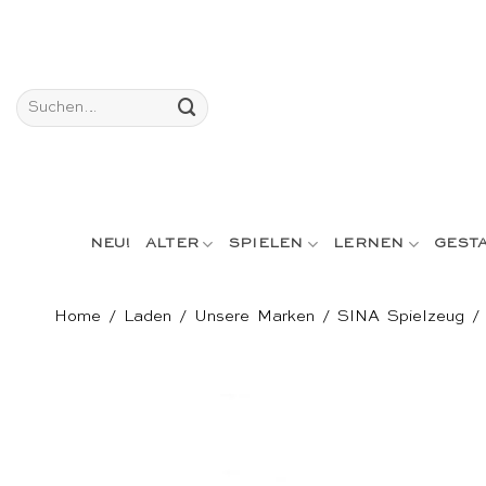
Skip
to
content
Suchen
nach:
NEU!
ALTER
SPIELEN
LERNEN
GEST
Home
/
Laden
/
Unsere Marken
/
SINA Spielzeug