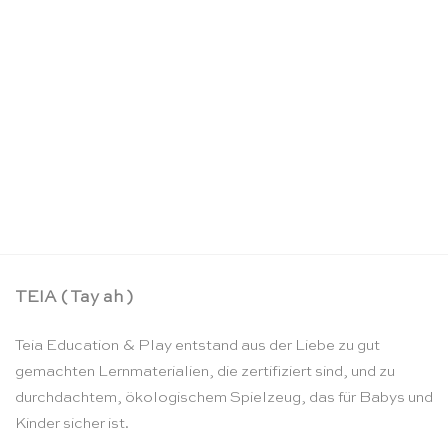
Wachsmalstifte 8 sortierten Farben – Stockmar
CHF
15.90
TEIA ( Tay ah )
Teia Education & Play entstand aus der Liebe zu gut
gemachten Lernmaterialien, die zertifiziert sind, und zu
durchdachtem, ökologischem Spielzeug, das für Babys und
Kinder sicher ist.