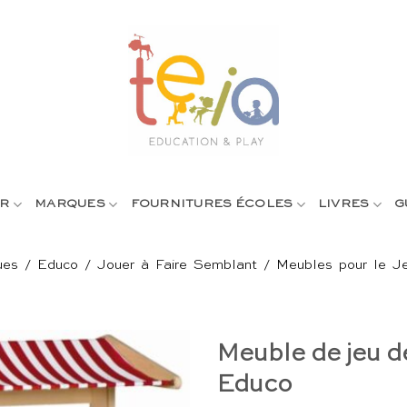
R
MARQUES
FOURNITURES ÉCOLES
LIVRES
G
ues
/
Educo
/
Jouer à Faire Semblant
/
Meubles pour le J
Meuble de jeu de
Educo