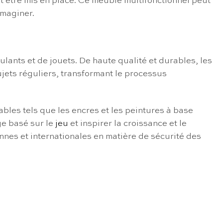
 être mis en place. Ce meuble multifonctionnel peut
imaginer.
ulants et de jouets. De haute qualité et durables, les
ujets réguliers, transformant le processus
ables tels que les encres et les peintures à base
ge basé sur le
jeu
et inspirer la croissance et le
nnes et internationales en matière de sécurité des