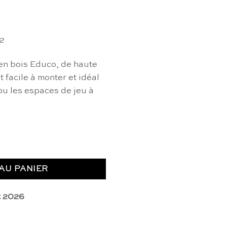
92
en bois Educo, de haute
t facile à monter et idéal
 ou les espaces de jeu à
rôle en bois - Educo
AU PANIER
t 2026