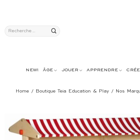
Passer
au
contenu
Recherche
pour :
NEW!
ÂGE
JOUER
APPRENDRE
CRÉE
Home
/
Boutique Teia Education & Play
/
Nos Marq