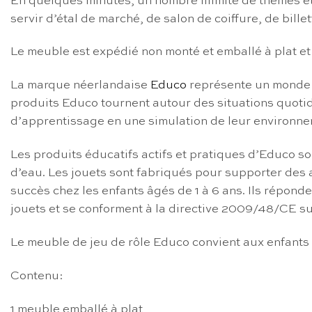
En quelques minutes, un nombre illimité de thèmes et 
servir d’étal de marché, de salon de coiffure, de bill
Le meuble est expédié non monté et emballé à plat et
La marque néerlandaise
Educo
représente un monde 
produits Educo tournent autour des situations quotidi
d’apprentissage en une simulation de leur environne
Les produits éducatifs actifs et pratiques d’Educo so
d’eau. Les jouets sont fabriqués pour supporter des 
succès chez les enfants âgés de 1 à 6 ans. Ils répon
jouets et se conforment à la directive 2009/48/CE su
Le meuble de jeu de rôle Educo convient aux enfants 
Contenu:
1 meuble emballé à plat