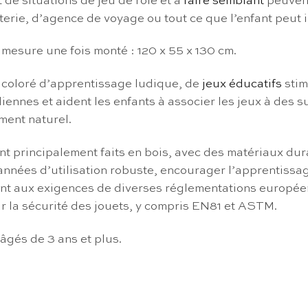
de situations de jeu de rôle et à
faire semblant
peuvent
etterie, d’agence de voyage ou tout ce que l’enfant peut 
 mesure une fois monté : 120 x 55 x 130 cm.
coloré d’apprentissage ludique, de
jeux éducatifs
stim
ennes et aident les enfants à associer les jeux à des s
ment naturel.
nt principalement faits en bois, avec des matériaux dur
années d’utilisation robuste, encourager l’apprentissa
dent aux exigences de diverses réglementations europée
r la sécurité des jouets, y compris EN81 et ASTM.
âgés de 3 ans et plus.