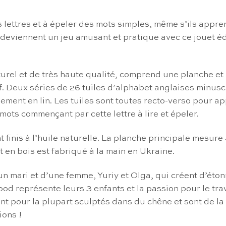
ttres et à épeler des mots simples, même s’ils apprenn
e deviennent un jeu amusant et pratique avec ce jouet é
urel et de très haute qualité, comprend une planche e
. Deux séries de 26 tuiles d’alphabet anglaises minuscul
ement en lin. Les tuiles sont toutes recto-verso pour 
 mots commençant par cette lettre à lire et épeler.
t finis à l’huile naturelle. La planche principale mesure
 en bois est fabriqué à la main en Ukraine.
ari et d’une femme, Yuriy et Olga, qui créent d’étonn
od représente leurs 3 enfants et la passion pour le trav
nt pour la plupart sculptés dans du chêne et sont de la
ions !