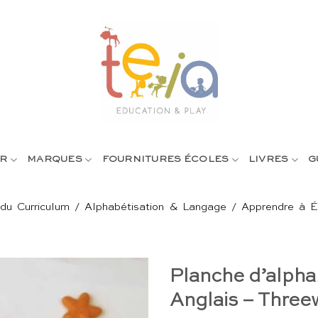
R
MARQUES
FOURNITURES ÉCOLES
LIVRES
G
du Curriculum
/
Alphabétisation & Langage
/
Apprendre à Éc
Planche d’alphab
Anglais – Thre