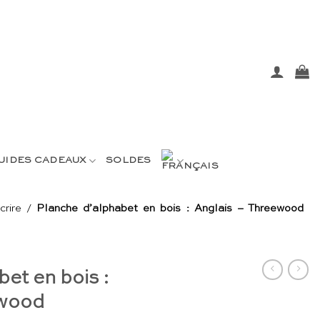
UIDES CADEAUX
SOLDES
rire
/
Planche d’alphabet en bois : Anglais – Threewood
et en bois :
ewood