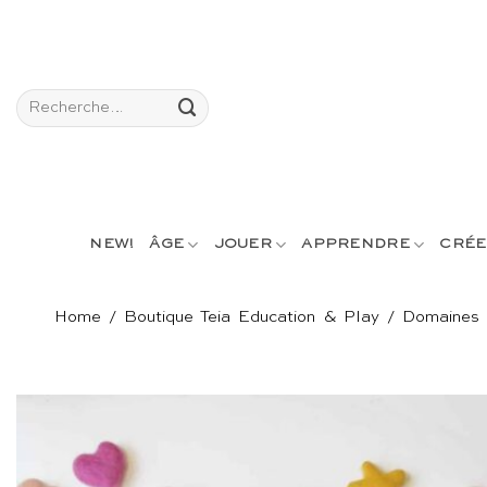
Passer
au
contenu
Recherche
pour :
NEW!
ÂGE
JOUER
APPRENDRE
CRÉE
Home
/
Boutique Teia Education & Play
/
Domaines 