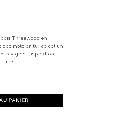
 bois Threewood en
t des mots en tuiles est un
ntissage d’inspiration
fants !
t en bois : Anglais - Threewood
AU PANIER